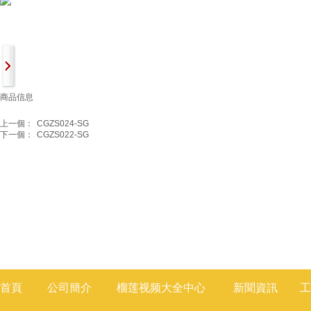
商品信息
上一個：
CGZS024-SG
下一個：
CGZS022-SG
首頁
公司簡介
榴莲视频大全
中心
新聞
資訊
工
莲视频色版