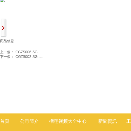
商品信息
上一個：
CGZS006-SG......
下一個：
CGZS002-SG......
首頁
公司簡介
榴莲视频大全
中心
新聞
資訊
工
莲视频色版