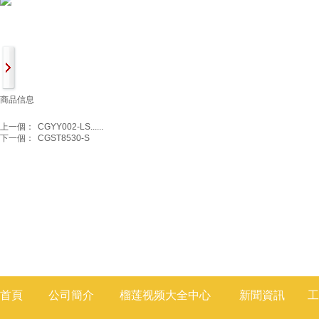
商品信息
上一個：
CGYY002-LS......
下一個：
CGST8530-S
首頁
公司簡介
榴莲视频大全
中心
新聞
資訊
工
莲视频色版