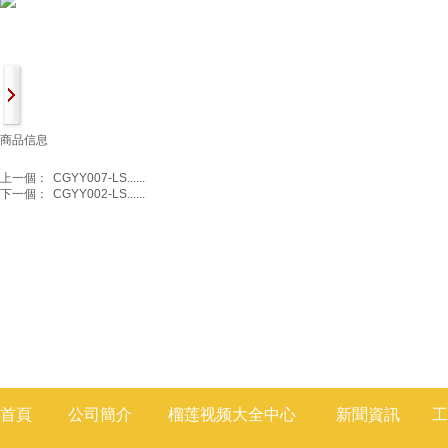
商品信息
上一個：
CGYY007-LS......
下一個：
CGYY002-LS......
首頁
公司簡介
榴莲视频大全
中心
新聞
資訊
工
莲视频色版