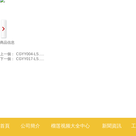
商品信息
上一個：
CGYY004-LS......
下一個：
CGYY017-LS......
首頁
公司簡介
榴莲视频大全
中心
新聞
資訊
工
莲视频色版