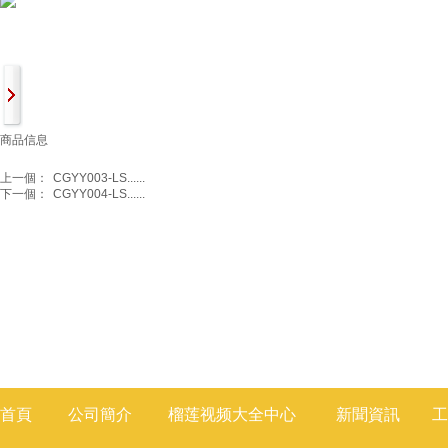
商品信息
上一個：
CGYY003-LS......
下一個：
CGYY004-LS......
首頁
公司簡介
榴莲视频大全
中心
新聞
資訊
工
莲视频色版