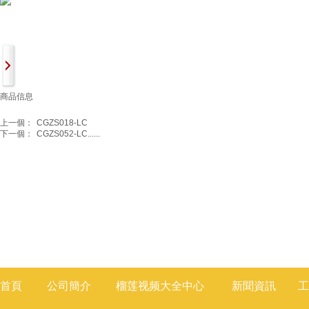
商品信息
上一個：
CGZS018-LC
下一個：
CGZS052-LC......
首頁
公司簡介
榴莲视频大全
中心
新聞
資訊
工
莲视频色版