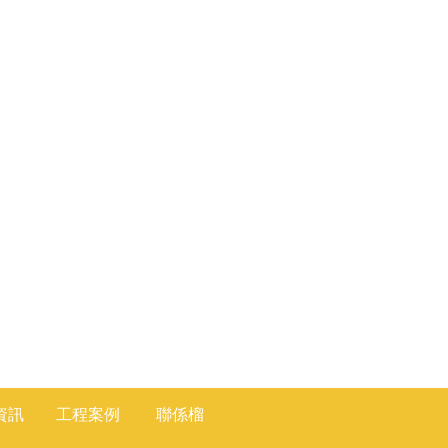
資訊
工程
案
例
聯係
榴