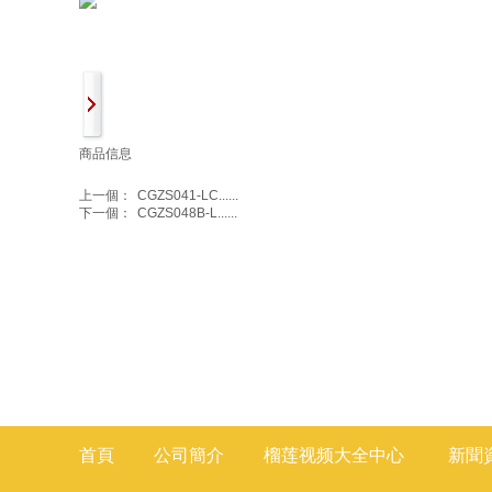
商品信息
上一個：
CGZS041-LC......
下一個：
CGZS048B-L......
首頁
公司簡介
榴莲视频大全
中心
新聞
莲视频色版