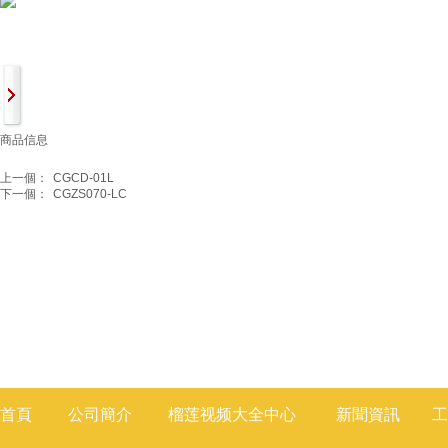
商品信息
上一個：
CGCD-01L
下一個：
CGZS070-LC
首頁
公司簡介
榴莲视频大全
中心
新聞
資訊
工
莲视频色版