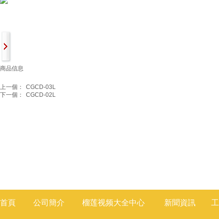
商品信息
上一個：
CGCD-03L
下一個：
CGCD-02L
首頁
公司簡介
榴莲视频大全
中心
新聞
資訊
工
莲视频色版