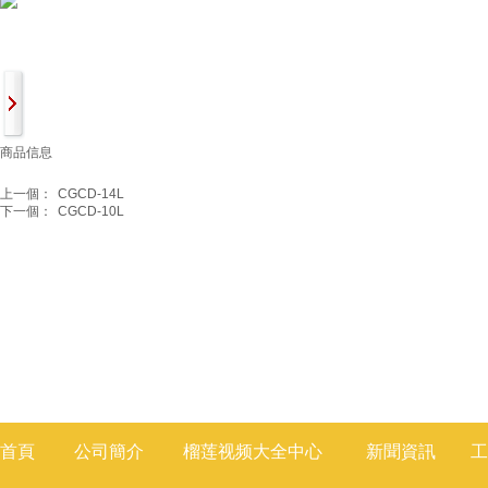
商品信息
上一個：
CGCD-14L
下一個：
CGCD-10L
首頁
公司簡介
榴莲视频大全
中心
新聞
資訊
工
莲视频色版