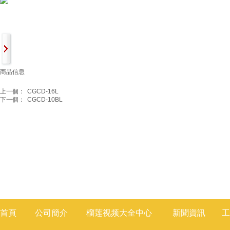
商品信息
上一個：
CGCD-16L
下一個：
CGCD-10BL
首頁
公司簡介
榴莲视频大全
中心
新聞
資訊
工
莲视频色版