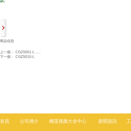
商品信息
上一個：
CGZS001-L ......
下一個：
CGZS010-L
首頁
公司簡介
榴莲视频大全
中心
新聞
資訊
工
莲视频色版