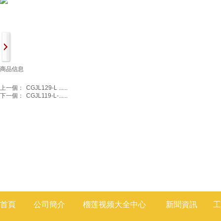
商品信息
上一個：
CGJL129-L ......
下一個：
CGJL119-L-......
首頁
公司簡介
榴莲视频大全
中心
新聞
資訊
工
莲视频色版