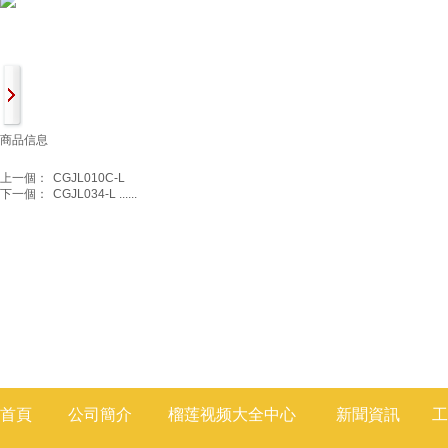
商品信息
上一個：
CGJL010C-L
下一個：
CGJL034-L ......
首頁
公司簡介
榴莲视频大全
中心
新聞
資訊
工
莲视频色版