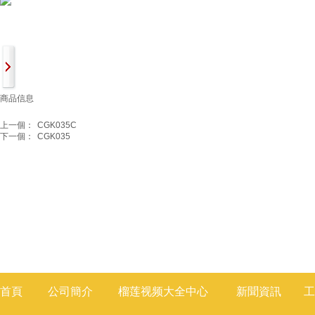
商品信息
上一個：
CGK035C
下一個：
CGK035
首頁
公司簡介
榴莲视频大全
中心
新聞
資訊
工
莲视频色版