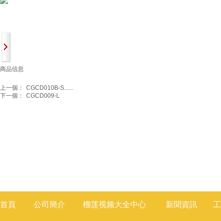
商品信息
上一個：
CGCD010B-S......
下一個：
CGCD009-L
首頁
公司簡介
榴莲视频大全
中心
新聞
資訊
工
莲视频色版