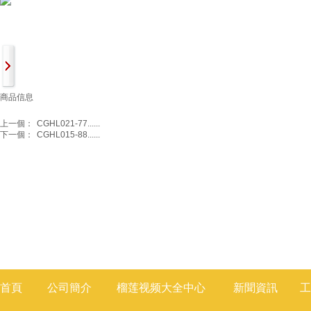
商品信息
上一個：
CGHL021-77......
下一個：
CGHL015-88......
首頁
公司簡介
榴莲视频大全
中心
新聞
資訊
工
莲视频色版