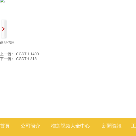
商品信息
上一個：
CGDTH-1400......
下一個：
CGDTH-818 ......
首頁
公司簡介
榴莲视频大全
中心
新聞
資訊
工
莲视频色版