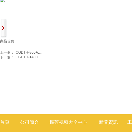
商品信息
上一個：
CGDTH-800A......
下一個：
CGDTH-1400......
首頁
公司簡介
榴莲视频大全
中心
新聞
資訊
工
莲视频色版