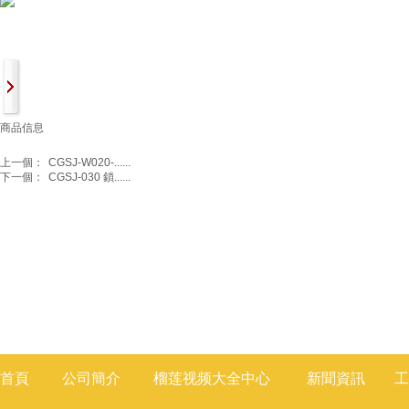
商品信息
上一個：
CGSJ-W020-......
下一個：
CGSJ-030 鎖......
首頁
公司簡介
榴莲视频大全
中心
新聞
資訊
工
莲视频色版