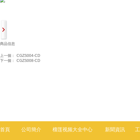
商品信息
上一個：
CGZS004-CD
下一個：
CGZS008-CD
首頁
公司簡介
榴莲视频大全
中心
新聞
資訊
工
莲视频色版