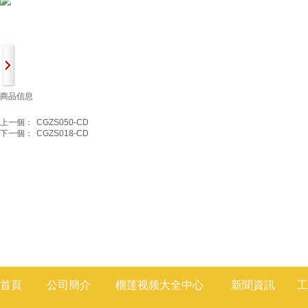
商品信息
上一個：
CGZS050-CD
下一個：
CGZS018-CD
首頁
公司簡介
榴莲视频大全
中心
新聞
資訊
工
莲视频色版